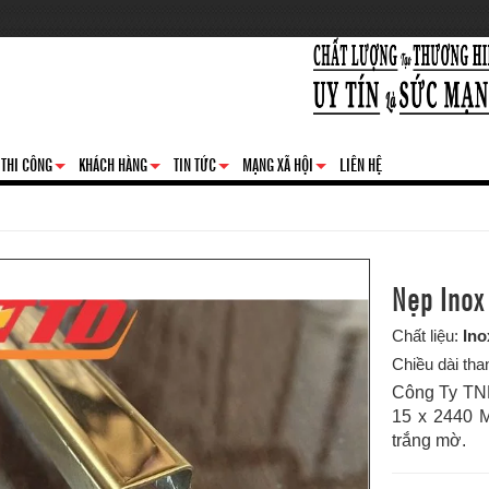
THI CÔNG
KHÁCH HÀNG
TIN TỨC
MẠNG XÃ HỘI
LIÊN HỆ
+
+
+
+
Nẹp Inox
Chất liệu:
Ino
Chiều dài tha
Công Ty TNH
15 x 2440 M
trắng mờ.