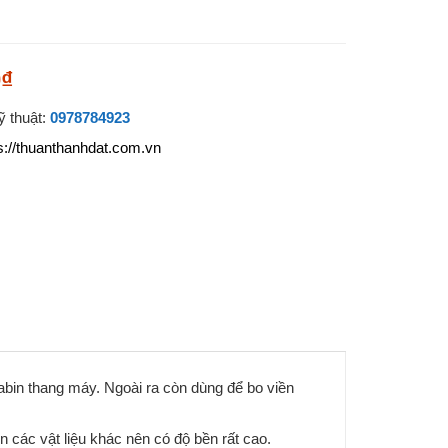
0₫
 thuật:
0978784923
s://thuanthanhdat.com.vn
cabin thang máy. Ngoài ra còn dùng để bo viền
n các vật liệu khác nên có độ bền rất cao.