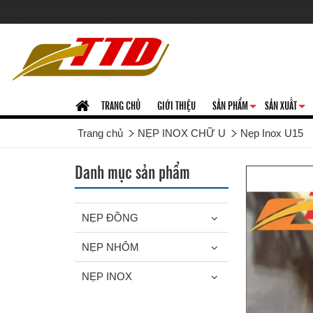
TRANG CHỦ
GIỚI THIỆU
SẢN PHẨM
SẢN XUẤT
+
+
Trang chủ
NẸP INOX CHỮ U
Nẹp Inox U15
Danh mục sản phẩm
NẸP ĐỒNG
NẸP NHÔM
NẸP INOX