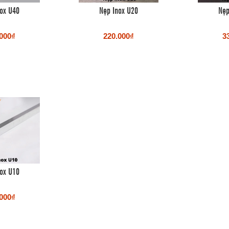
ox U40
Nẹp Inox U20
Nẹp
000₫
220.000₫
3
ox U10
000₫