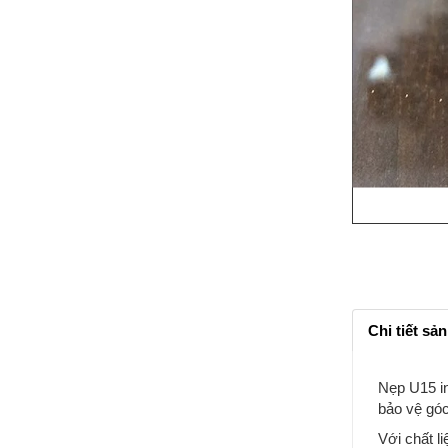
Chi tiết sả
Nẹp U15 in
bảo vệ góc
Với chất l