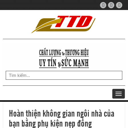
Nẹp Inox V30
Togg
navig
Hoàn thiện không gian ngôi nhà của
bạn bằng phụ kiện nẹp đồng