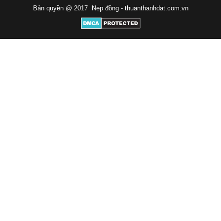
Bản quyền @ 2017 Nẹp đồng -
thuanthanhdat.com.vn
Nẹp Đồng LA 5x50
Nẹp Cao Thấp